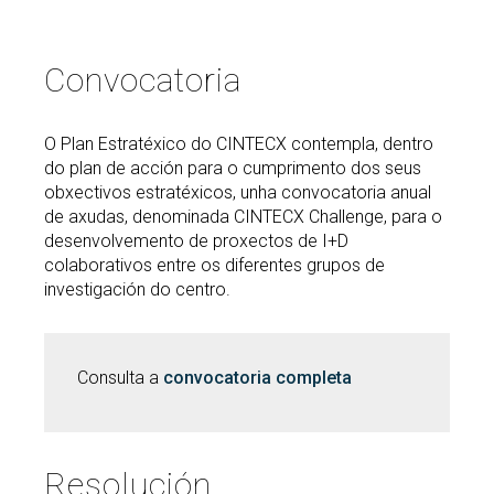
Buscar
Twitter
Instagram
Youtube
Linkedin
BUSCAR
Search
ES
EN
por:
Convocatoria
O Plan Estratéxico do CINTECX contempla, dentro
do plan de acción para o cumprimento dos seus
obxectivos estratéxicos, unha convocatoria anual
de axudas, denominada CINTECX Challenge, para o
desenvolvemento de proxectos de I+D
colaborativos entre os diferentes grupos de
investigación do centro.
Consulta a
convocatoria completa
Resolución