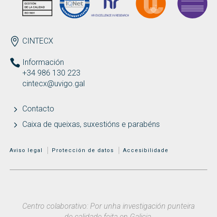
ENDEREZO
CINTECX
Información
+34 986 130 223
cintecx@uvigo.gal
Contacto
Caixa de queixas, suxestións e parabéns
MENÚ ADICIONAL
Aviso legal
Protección de datos
Accesibilidade
Centro colaborativo: Por unha investigación punteira
de calidade feita en Galicia.