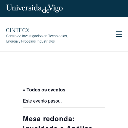
Men
CINTECX
Investigación
Transferencia
Servizos
« Todos os eventos
Ciencia e sociedade
Este evento pasou.
Comunicación
Igualdade
Mesa redonda: