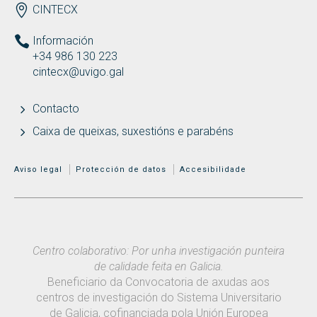
ENDEREZO
CINTECX
Información
+34 986 130 223
cintecx@uvigo.gal
Contacto
Caixa de queixas, suxestións e parabéns
MENÚ ADICIONAL
Aviso legal
Protección de datos
Accesibilidade
Centro colaborativo: Por unha investigación punteira
de calidade feita en Galicia.
Beneficiario da Convocatoria de axudas aos
centros de investigación do Sistema Universitario
de Galicia, cofinanciada pola Unión Europea