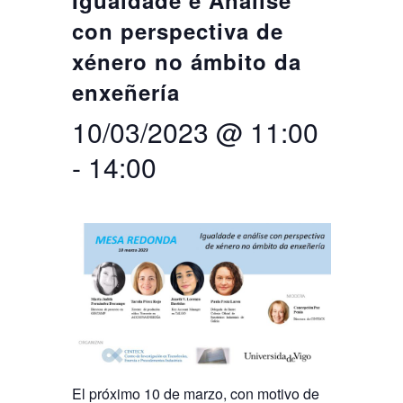
Igualdade e Análise
con perspectiva de
Buscar
Twitter
Instagram
Youtube
Linkedin
BUSCAR
Search
ES
EN
xénero no ámbito da
por:
enxeñería
10/03/2023 @ 11:00
-
14:00
El próximo 10 de marzo, con motivo de