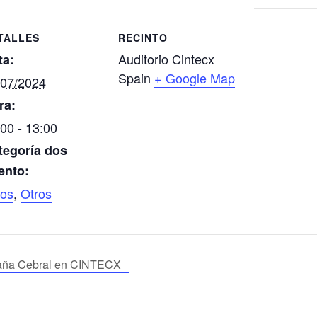
TALLES
RECINTO
Auditorio Cintecx
ta:
Spain
+ Google Map
/07/2024
ra:
00 - 13:00
tegoría dos
ento:
ros
,
Otros
saña Cebral en CINTECX