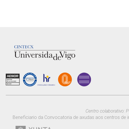
LOGOTIPO
Centro colaborativo: P
Beneficiario da Convocatoria de axudas aos centros de i