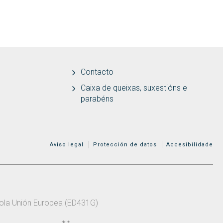
Contacto
Caixa de queixas, suxestións e
parabéns
MENÚ ADICIONAL
Aviso legal
Protección de datos
Accesibilidade
 pola Unión Europea (ED431G)