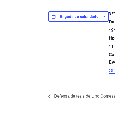
DE
Engadir ao calendario
Da
19
Ho
11:
Ca
Ev
Ot
Defensa de tesis de Lino Come