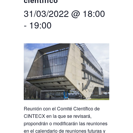
científico
31/03/2022 @ 18:00
Buscar
Twitter
Instagram
Youtube
Linkedin
BUSCAR
Search
ES
EN
por:
-
19:00
Reunión con el Comité Científico de
CINTECX en la que se revisará,
propondrán o modificarán las reuniones
en el calendario de reuniones futuras y