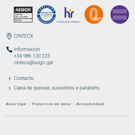
ENDEREZO
CINTECX
Información
+34 986 130 223
cintecx@uvigo.gal
Contacto
Caixa de queixas, suxestións e parabéns
MENÚ ADICIONAL
Aviso legal
Protección de datos
Accesibilidade