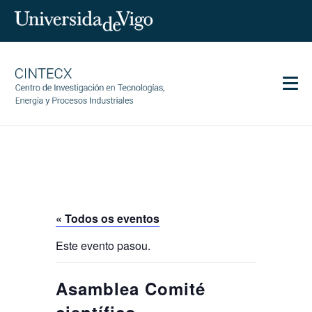
Men
CINTECX
Investigación
Transferencia
Servizos
« Todos os eventos
Ciencia e sociedade
Este evento pasou.
Comunicación
Igualdade
Asamblea Comité