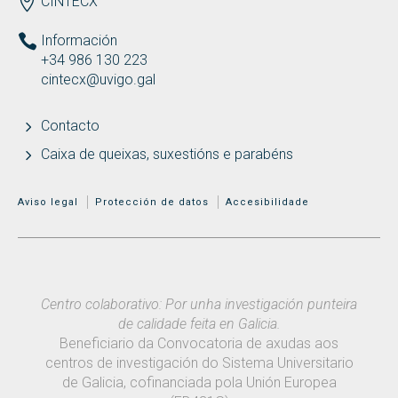
CINTECX
Información
+34 986 130 223
cintecx@uvigo.gal
Contacto
Caixa de queixas, suxestións e parabéns
MENÚ ADICIONAL
Aviso legal
Protección de datos
Accesibilidade
Centro colaborativo: Por unha investigación punteira
de calidade feita en Galicia.
Beneficiario da Convocatoria de axudas aos
centros de investigación do Sistema Universitario
de Galicia, cofinanciada pola Unión Europea