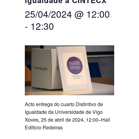
Igualdade a CINTECX
25/04/2024 @ 12:00
Buscar
Twitter
Instagram
Youtube
Linkedin
BUSCAR
Search
ES
EN
por:
-
12:30
Acto entrega do cuarto Distintivo de
Igualdade da Universidade de Vigo
Xoves, 25 de abril de 2024, 12:00–Hall
Edificio Redeiras