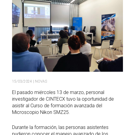
Buscar
Twitter
Instagram
Youtube
Linkedin
BUSCAR
Search
ES
EN
por:
15/03/2024
| NOVAS
El pasado miércoles 13 de marzo, personal
investigador de CINTECX tuvo la oportunidad de
asistir al Curso de formación avanzada del
Microscopio Nikon SMZ25.
Durante la formación, las personas asistentes
pudieron conocer el manejo avanzado de los