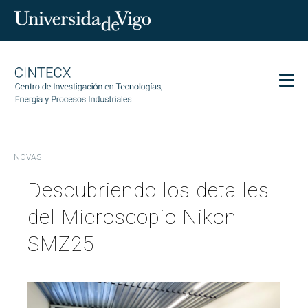
Men
CINTECX
NOVAS
Investigación
Descubriendo los detalles
Transferencia
Servizos
del Microscopio Nikon
Ciencia e sociedade
SMZ25
Comunicación
Igualdade