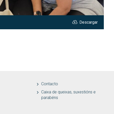
Descargar
Bie
2
Contacto
Caixa de queixas, suxestións e
parabéns