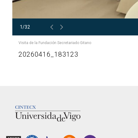
ar
1/32
Visita de la Fundación Secretariado Gitano
20260416_183123
LOGOTIPO