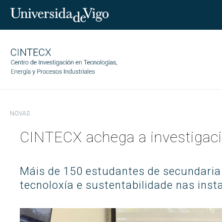
NOVAS
CINTECX
CINTECX achega a investigaci
Investigación
Quen somos
Transferencia
Gobernanza
Áreas de investigación
Máis de 150 estudantes de secundaria 
Equipo
Servizos
CINTECX Annual Challenge
tecnoloxía e sustentabilidade nas ins
Socios tecnolóxicos
Indicadores
Publicacións
Ciencia e sociedade
Contratos con empresas
Transparencia
Instalacións
Proxectos
Patentes
Traballa con nós