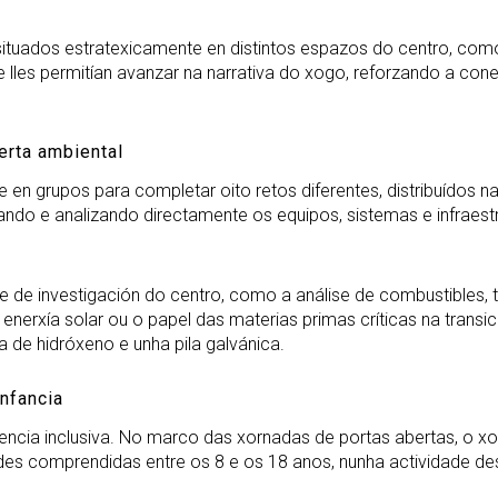
tuados estratexicamente en distintos espazos do centro, como 
e lles permitían avanzar na narrativa do xogo, reforzando a cone
erta ambiental
en grupos para completar oito retos diferentes, distribuídos nas
vando e analizando directamente os equipos, sistemas e infraest
lave de investigación do centro, como a análise de combustibles
 enerxía solar ou o papel das materias primas críticas na tra
 de hidróxeno e unha pila galvánica.
infancia
 ciencia inclusiva. No marco das xornadas de portas abertas, o 
des comprendidas entre os 8 e os 18 anos, nunha actividade d