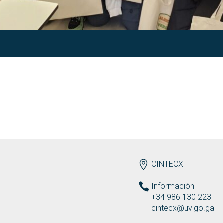
ENDEREZO
CINTECX
Información
+34 986 130 223
cintecx@uvigo.gal