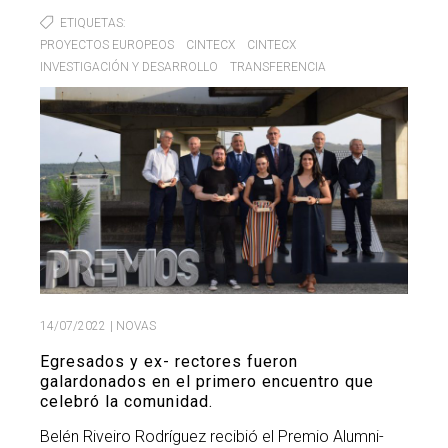
ETIQUETAS
Buscar
Twitter
Instagram
Youtube
Linkedin
BUSCAR
PROYECTOS EUROPEOS
CINTECX
CINTECX
Search
ES
EN
por:
INVESTIGACIÓN Y DESARROLLO
TRANSFERENCIA
14/07/2022
| NOVAS
Egresados y ex- rectores fueron
galardonados en el primero encuentro que
celebró la comunidad.
Belén Riveiro Rodríguez recibió el Premio Alumni-