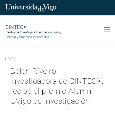
Men
CINTECX
NOVAS
Investigación
Belén Riveiro,
Transferencia
Servizos
investigadora de CINTECX,
Ciencia e sociedade
recibe el premio Alumni-
Comunicación
UVigo de Investigación
Igualdade