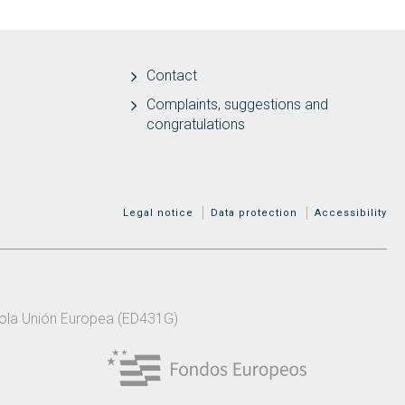
Contact
Complaints, suggestions and
congratulations
MENÚ ADICIONAL
Legal notice
Data protection
Accessibility
 pola Unión Europea (ED431G)