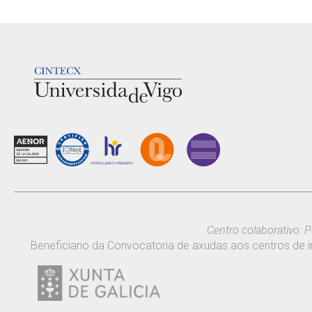
LOGOTIPO
Centro colaborativo: P
Beneficiario da Convocatoria de axudas aos centros de i