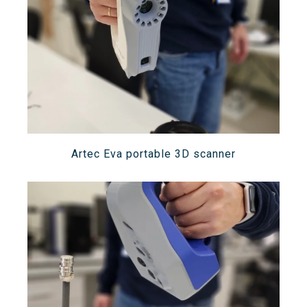
Search
Twitter
Instagram
Youtube
Linkedin
SEARCH
Search
GL
ES
for:
Artec Eva portable 3D scanner