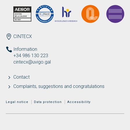
ENDEREZO EN
CINTECX
Information
+34 986 130 223
cintecx@uvigo.gal
Contact
Complaints, suggestions and congratulations
MENÚ ADICIONAL
Legal notice
Data protection
Accessibility