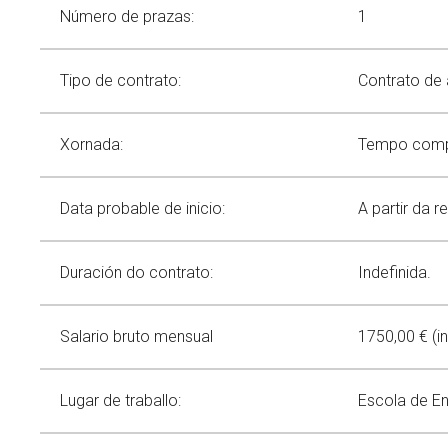
Communication
Service Catalog
Contributions to congresses
Scientific dissemination
Número de prazas:
1
Spin offs
Thesis
Equality
Green Alert
News
Tipo de contrato:
Events
Contrato de a
Equality Policy
Calendar
Equality in research
Search
Twitter
Instagram
Youtube
Linkedin
Press
SEARCH
Search
Xornada:
Tempo compl
GL
ES
Equality in CINTECX
for:
Data probable de inicio:
A partir da 
Duración do contrato:
Indefinida.
Salario bruto mensual
1750,00 € (i
Lugar de traballo:
Escola de En