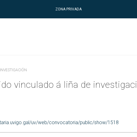
ZONA PRIVADA
 INVESTIGACIÓN
do vinculado á liña de investigac
etaria.uvigo.gal/uv/web/convocatoria/public/show/1518