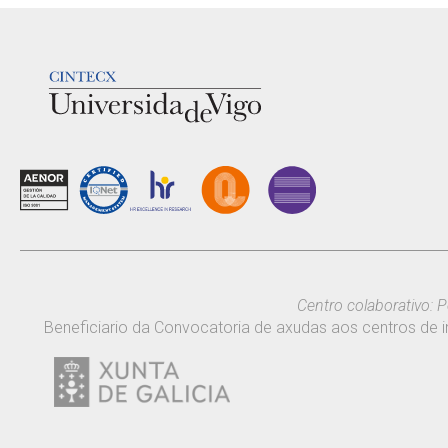
LOGOTIPO
Centro colaborativo: P
Beneficiario da Convocatoria de axudas aos centros de i