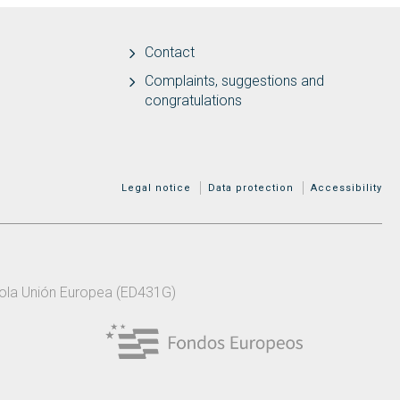
Contact
Complaints, suggestions and
congratulations
MENÚ ADICIONAL
Legal notice
Data protection
Accessibility
 pola Unión Europea (ED431G)