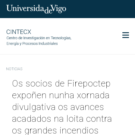
Men
CINTECX
NOTICIAS
Investigación
Os socios de Firepoctep
Transferencia
Servicios
expoñen nunha xornada
Ciencia y sociedad
divulgativa os avances
Comunicación
acadados na loita contra
Igualdad
os grandes incendios