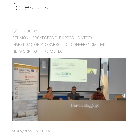
forestais
Buscar
Twitter
Instagram
Youtube
Linkedin
BUSCAR
Search
GL
EN
por:
ETIQUETAS
REUNIÓN
PROYECTOS EUROPEOS
CINTECX
INVESTIGACIÓN Y DESARROLLO
CONFERENCIA
I+D
NETWORKING
FIREPOCTEC
28/09/2022
| NOTICIAS