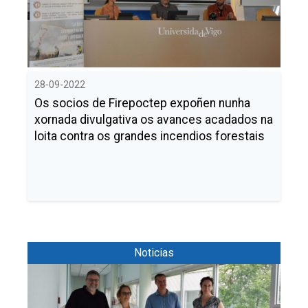
Buscar
Twitter
Instagram
Youtube
Linkedin
BUSCAR
Search
GL
EN
por:
28-09-2022
Os socios de Firepoctep expoñen nunha
xornada divulgativa os avances acadados na
loita contra os grandes incendios forestais
Noticias