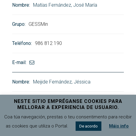
Matías Fernández, José María
GESSMin
986 812 190
Meijide Fernández, Jéssica
BIOSUV
NESTE SITIO EMPRÉGANSE COOKIES PARA
MELLORAR A EXPERIENCIA DE USUARIO.
Coa túa navegación, prestas o teu consentimento para recibir
986 812 304
as cookies que utiliza o Portal.
Máis info
De acordo