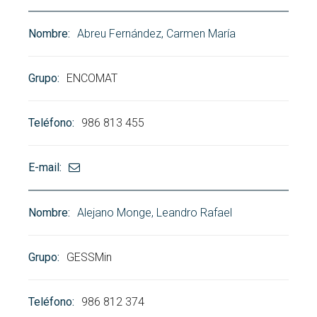
Buscar
Twitter
Instagram
Youtube
Linkedin
BUSCAR
Abreu Fernández, Carmen María
Search
GL
EN
por:
ENCOMAT
986 813 455
Alejano Monge, Leandro Rafael
GESSMin
986 812 374