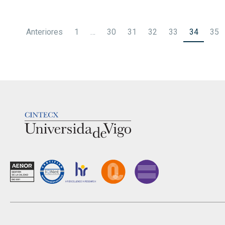
Paginación
Anteriores
1
…
30
31
32
33
34
35
de
entradas
LOGOTIPO