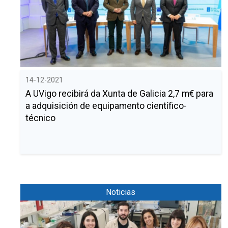
Comunicación
Catálogo de servicios
Contribuciones a congresos
Divulgación científica
Spin offs
Tesis
Igualdad
Alerta verde
Noticias
Eventos
Política de Igualdad
Calendario
Igualdad en la investigación
Buscar
Twitter
Instagram
Youtube
Linkedin
Prensa
BUSCAR
Search
GL
EN
Igualdad en CINTECX
por:
14-12-2021
A UVigo recibirá da Xunta de Galicia 2,7 m€ para
a adquisición de equipamento científico-
técnico
Noticias