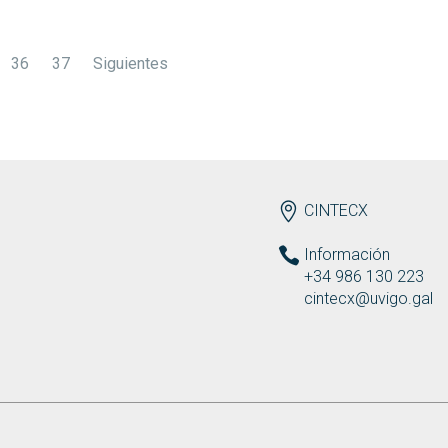
36
37
Siguientes
ENDEREZO ES
CINTECX
Información
+34 986 130 223
cintecx@uvigo.gal