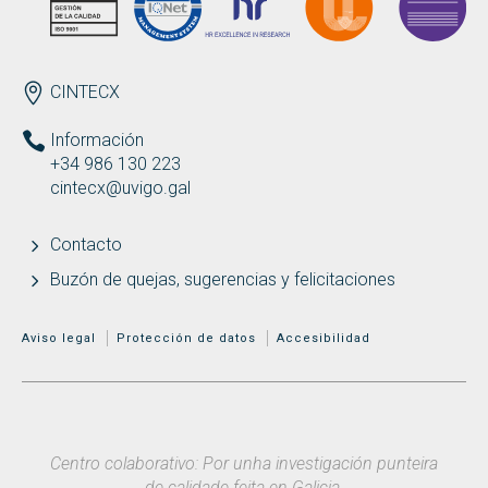
ENDEREZO ES
CINTECX
Información
+34 986 130 223
cintecx@uvigo.gal
Contacto
Buzón de quejas, sugerencias y felicitaciones
MENÚ ADICIONAL
Aviso legal
Protección de datos
Accesibilidad
Centro colaborativo: Por unha investigación punteira
de calidade feita en Galicia.