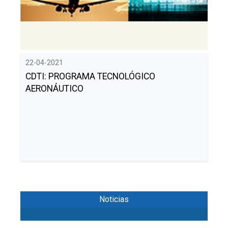
Buscar
Twitter
Instagram
Youtube
Linkedin
BUSCAR
Search
GL
EN
por:
22-04-2021
CDTI: PROGRAMA TECNOLÓGICO
AERONÁUTICO
Noticias