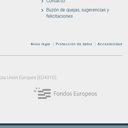
Contacto
Buzón de quejas, sugerencias y
felicitaciones
MENÚ ADICIONAL
Aviso legal
Protección de datos
Accesibilidad
 pola Unión Europea (ED431G)