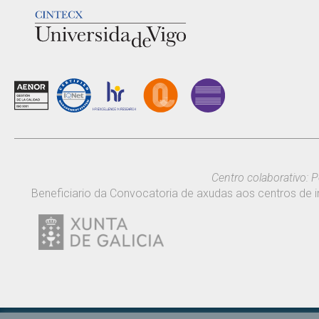
LOGOTIPO
Centro colaborativo: P
Beneficiario da Convocatoria de axudas aos centros de i