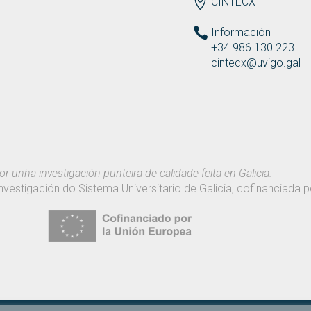
ENDEREZO ES
CINTECX
Información
+34 986 130 223
cintecx@uvigo.gal
or unha investigación punteira de calidade feita en Galicia.
nvestigación do Sistema Universitario de Galicia, cofinanciada