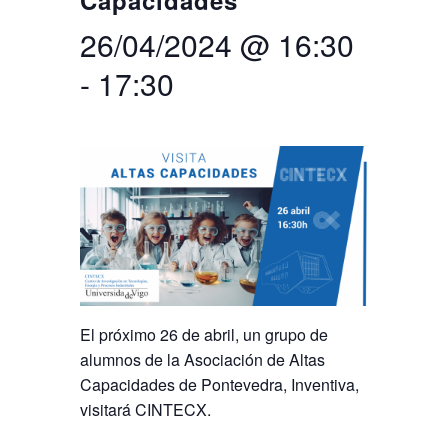
Capacidades
26/04/2024 @ 16:30
Buscar
Twitter
Instagram
Youtube
Linkedin
BUSCAR
Search
GL
EN
por:
-
17:30
El próximo 26 de abril, un grupo de
alumnos de la Asociación de Altas
Capacidades de Pontevedra, Inventiva,
visitará CINTECX.