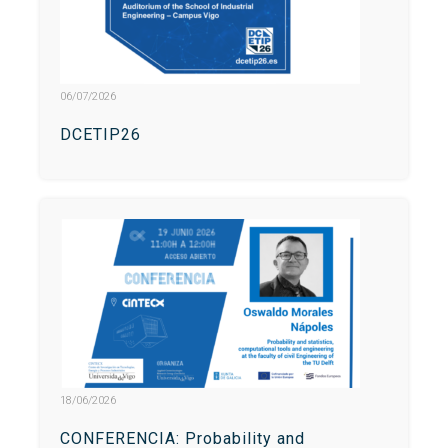
Buscar
Twitter
Instagram
Youtube
Linkedin
BUSCAR
Search
GL
EN
por:
06/07/2026
DCETIP26
18/06/2026
CONFERENCIA: Probability and