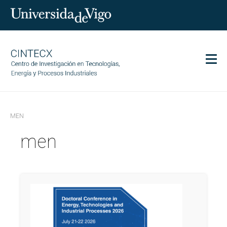
Men
CINTECX
MEN
Investigación
men
Transferencia
Servicios
Ciencia y sociedad
Comunicación
Igualdad