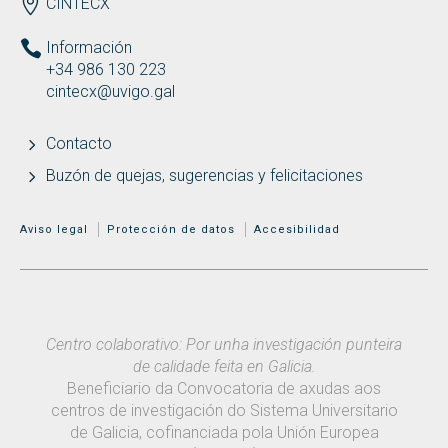
ENDEREZO ES
CINTECX
Información
+34 986 130 223
cintecx@uvigo.gal
Contacto
Buzón de quejas, sugerencias y felicitaciones
MENÚ ADICIONAL
Aviso legal
Protección de datos
Accesibilidad
Centro colaborativo: Por unha investigación punteira
de calidade feita en Galicia.
Beneficiario da Convocatoria de axudas aos
centros de investigación do Sistema Universitario
de Galicia, cofinanciada pola Unión Europea