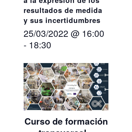
a la expresión de los
resultados de medida
Buscar
Twitter
Instagram
Youtube
Linkedin
BUSCAR
Search
GL
EN
y sus incertidumbres
por:
25/03/2022 @ 16:00
-
18:30
Curso de formación