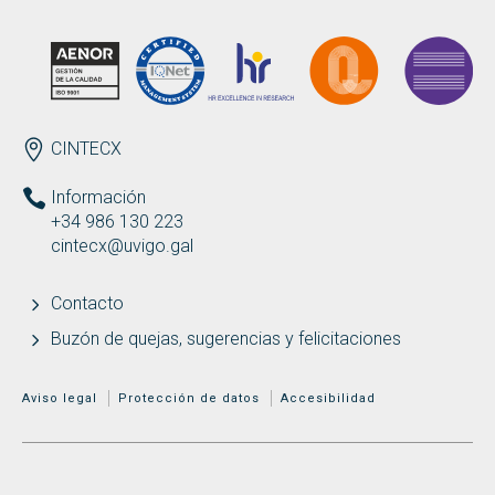
ENDEREZO ES
CINTECX
Información
+34 986 130 223
cintecx@uvigo.gal
Contacto
Buzón de quejas, sugerencias y felicitaciones
MENÚ ADICIONAL
Aviso legal
Protección de datos
Accesibilidad