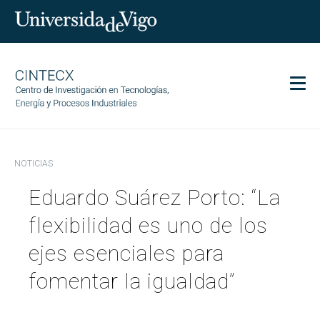
Men
CINTECX
NOTICIAS
Investigación
Eduardo Suárez Porto: “La
Transferencia
Servicios
flexibilidad es uno de los
Ciencia y sociedad
ejes esenciales para
Comunicación
fomentar la igualdad”
Igualdad