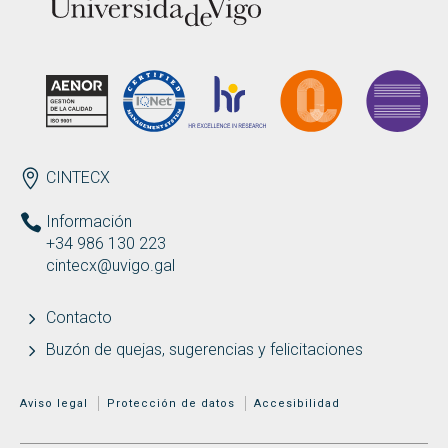
ENDEREZO ES
CINTECX
Información
+34 986 130 223
cintecx@uvigo.gal
Contacto
Buzón de quejas, sugerencias y felicitaciones
MENÚ ADICIONAL
Aviso legal
Protección de datos
Accesibilidad