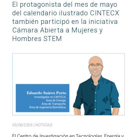
El protagonista del mes de mayo
Buscar
del calendario ilustrado CINTECX
Twitter
Instagram
Youtube
Linkedin
BUSCAR
Search
GL
EN
por:
también participó en la iniciativa
Cámara Abierta a Mujeres y
Hombres STEM
03/06/2026
| NOTICIAS
El Centro de Investigación en Tecnologías, Energía y