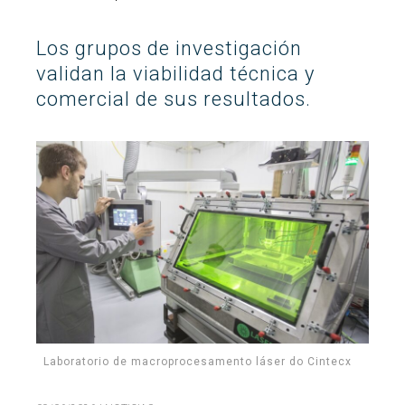
Buscar
Twitter
Instagram
Youtube
Linkedin
BUSCAR
Search
Los grupos de investigación
GL
EN
por:
validan la viabilidad técnica y
comercial de sus resultados.
Laboratorio de macroprocesamento láser do Cintecx