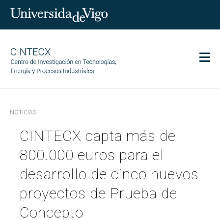
Men
CINTECX
NOTICIAS
Investigación
CINTECX capta más de
Transferencia
Servicios
800.000 euros para el
Ciencia y sociedad
desarrollo de cinco nuevos
Comunicación
proyectos de Prueba de
Igualdad
Concepto