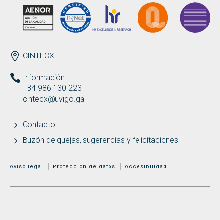
ENDEREZO ES
CINTECX
Información
+34 986 130 223
cintecx@uvigo.gal
Contacto
Buzón de quejas, sugerencias y felicitaciones
MENÚ ADICIONAL
Aviso legal
Protección de datos
Accesibilidad