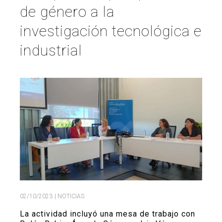
de género a la
Buscar
Twitter
Instagram
Youtube
Linkedin
BUSCAR
Search
investigación tecnológica e
GL
EN
por:
industrial
02/10/2023
| NOTICIAS
La actividad incluyó una mesa de trabajo con