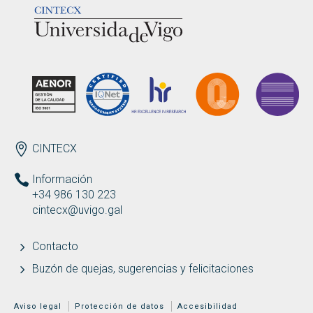
ENDEREZO ES
CINTECX
Información
+34 986 130 223
cintecx@uvigo.gal
Contacto
Buzón de quejas, sugerencias y felicitaciones
MENÚ ADICIONAL
Aviso legal
Protección de datos
Accesibilidad