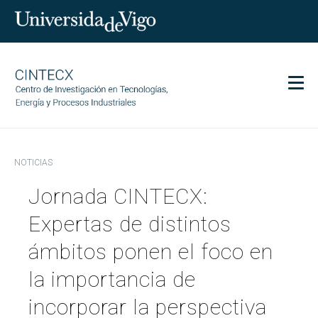
Men
CINTECX
NOTICIAS
Investigación
Jornada CINTECX:
Transferencia
Servicios
Expertas de distintos
Ciencia y sociedad
ámbitos ponen el foco en
Comunicación
la importancia de
Igualdad
incorporar la perspectiva