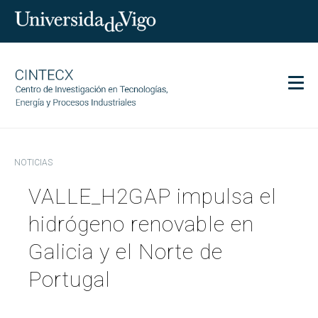
Men
CINTECX
NOTICIAS
Investigación
VALLE_H2GAP impulsa el
Transferencia
Servicios
hidrógeno renovable en
Ciencia y sociedad
Galicia y el Norte de
Comunicación
Portugal
Igualdad