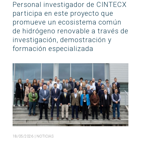
Personal investigador de CINTECX
Buscar
participa en este proyecto que
Twitter
Instagram
Youtube
Linkedin
BUSCAR
Search
GL
EN
por:
promueve un ecosistema común
de hidrógeno renovable a través de
investigación, demostración y
formación especializada
18/05/2026
| NOTICIAS