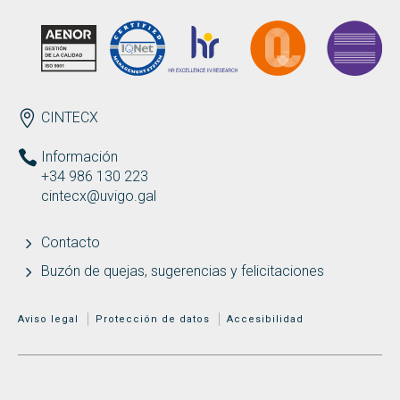
ENDEREZO ES
CINTECX
Información
+34 986 130 223
cintecx@uvigo.gal
Contacto
Buzón de quejas, sugerencias y felicitaciones
MENÚ ADICIONAL
Aviso legal
Protección de datos
Accesibilidad