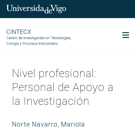
Men
CINTECX
Nivel profesional:
Investigación
Transferencia
Personal de Apoyo a
Servicios
la Investigación
Ciencia y sociedad
Comunicación
Igualdad
Norte Navarro, Mariola