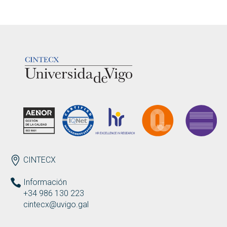
Buscar
Twitter
Instagram
Youtube
Linkedin
BUSCAR
Search
GL
EN
por:
LOGOTIPO
ENDEREZO ES
CINTECX
Información
+34 986 130 223
cintecx@uvigo.gal