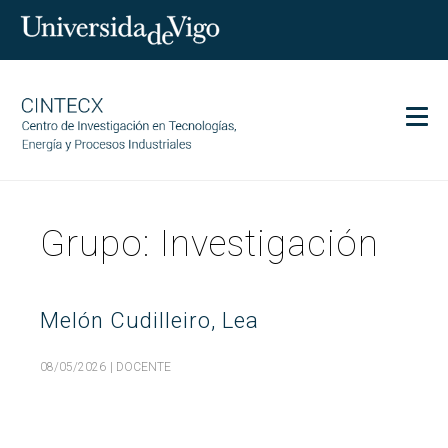
Men
CINTECX
Grupo:
Investigación
Investigación
Transferencia
Servicios
Melón Cudilleiro, Lea
Ciencia y sociedad
08/05/2026
| DOCENTE
Comunicación
Igualdad