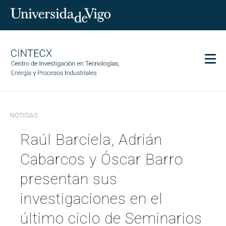
Men
CINTECX
NOTICIAS
Investigación
Raúl Barciela, Adrián
Transferencia
Servicios
Cabarcos y Óscar Barro
Ciencia y sociedad
presentan sus
Comunicación
investigaciones en el
Igualdad
último ciclo de Seminarios