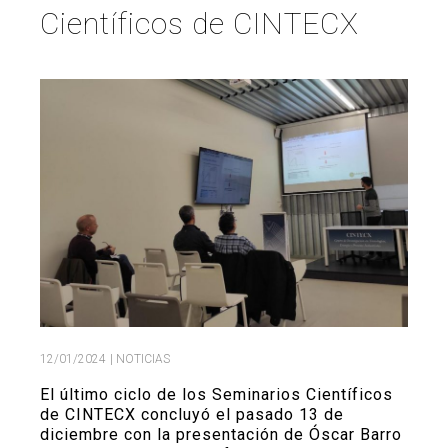
Científicos de CINTECX
Buscar
Twitter
Instagram
Youtube
Linkedin
BUSCAR
Search
GL
EN
por:
12/01/2024
| NOTICIAS
El último ciclo de los Seminarios Científicos
de CINTECX concluyó el pasado 13 de
diciembre con la presentación de
Óscar Barro