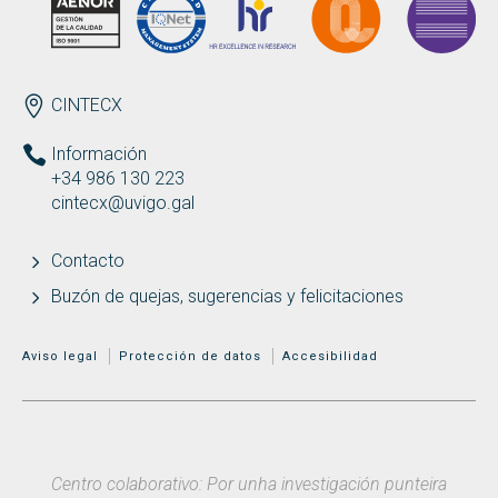
ENDEREZO ES
CINTECX
Información
+34 986 130 223
cintecx@uvigo.gal
Contacto
Buzón de quejas, sugerencias y felicitaciones
MENÚ ADICIONAL
Aviso legal
Protección de datos
Accesibilidad
Centro colaborativo: Por unha investigación punteira