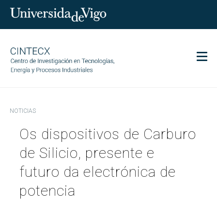
Men
CINTECX
NOTICIAS
Investigación
Os dispositivos de Carburo
Transferencia
Servicios
de Silicio, presente e
Ciencia y sociedad
futuro da electrónica de
Comunicación
potencia
Igualdad