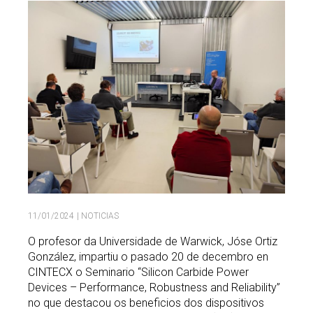
Buscar
Twitter
Instagram
Youtube
Linkedin
BUSCAR
Search
GL
EN
por:
11/01/2024
| NOTICIAS
O profesor da Universidade de Warwick, Jóse Ortiz
González, impartiu o pasado 20 de decembro en
CINTECX o Seminario “Silicon Carbide Power
Devices – Performance, Robustness and Reliability”
no que destacou os beneficios dos dispositivos