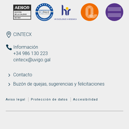
ENDEREZO ES
CINTECX
Información
+34 986 130 223
cintecx@uvigo.gal
Contacto
Buzón de quejas, sugerencias y felicitaciones
MENÚ ADICIONAL
Aviso legal
Protección de datos
Accesibilidad