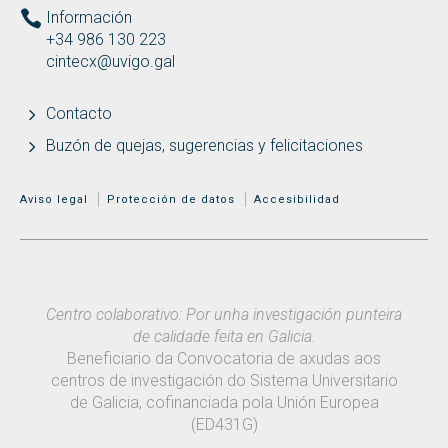
Información
+34 986 130 223
cintecx@uvigo.gal
Contacto
Buzón de quejas, sugerencias y felicitaciones
MENÚ ADICIONAL
Aviso legal
Protección de datos
Accesibilidad
Centro colaborativo: Por unha investigación punteira
de calidade feita en Galicia.
Beneficiario da Convocatoria de axudas aos
centros de investigación do Sistema Universitario
de Galicia, cofinanciada pola Unión Europea
(ED431G)