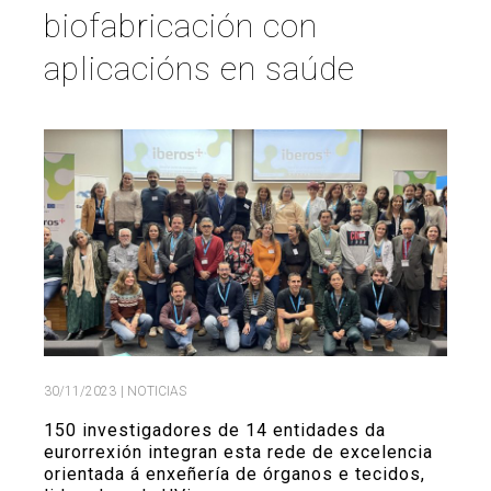
biofabricación con
Buscar
Twitter
Instagram
Youtube
Linkedin
BUSCAR
Search
aplicacións en saúde
GL
EN
por:
30/11/2023
| NOTICIAS
150 investigadores de 14 entidades da
eurorrexión integran esta rede de excelencia
orientada á enxeñería de órganos e tecidos,