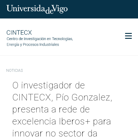
Men
CINTECX
NOTICIAS
Investigación
O investigador de
Transferencia
Servicios
CINTECX, Pío Gonzalez,
Ciencia y sociedad
presenta a rede de
Comunicación
excelencia Iberos+ para
Igualdad
innovar no sector da