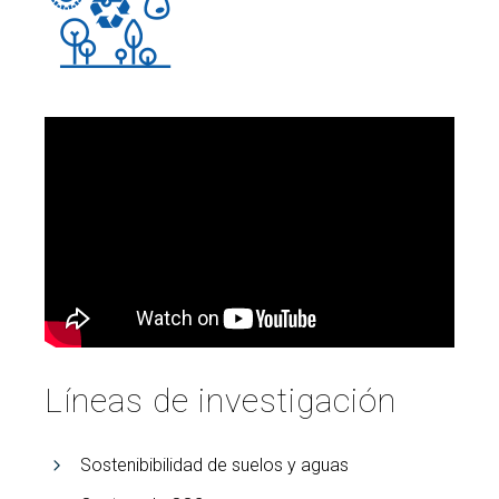
Buscar
Twitter
Instagram
Youtube
Linkedin
BUSCAR
Search
GL
EN
por:
Líneas de investigación
Sostenibibilidad de suelos y aguas