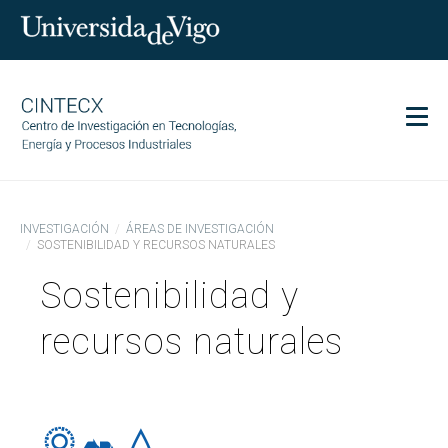
Men
CINTECX
INVESTIGACIÓN
ÁREAS DE INVESTIGACIÓN
Investigación
SOSTENIBILIDAD Y RECURSOS NATURALES
Transferencia
Sostenibilidad y
Servicios
recursos naturales
Ciencia y sociedad
Comunicación
Igualdad