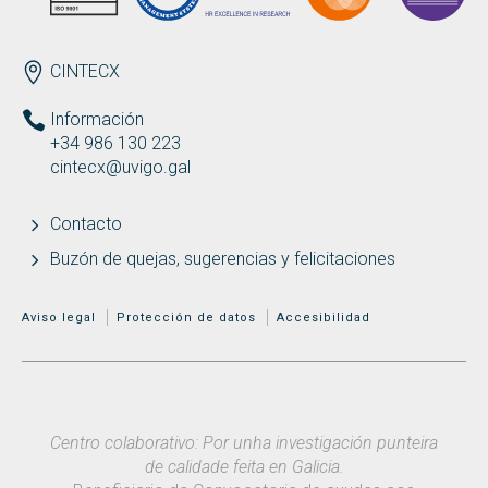
ENDEREZO ES
CINTECX
Información
+34 986 130 223
cintecx@uvigo.gal
Contacto
Buzón de quejas, sugerencias y felicitaciones
MENÚ ADICIONAL
Aviso legal
Protección de datos
Accesibilidad
Centro colaborativo: Por unha investigación punteira
de calidade feita en Galicia.