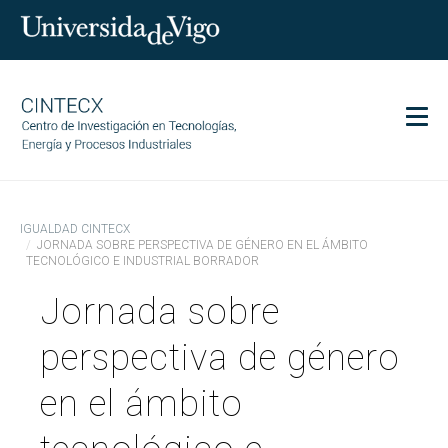
Men
CINTECX
IGUALDAD CINTECX
Investigación
JORNADA SOBRE PERSPECTIVA DE GÉNERO EN EL ÁMBITO
TECNOLÓGICO E INDUSTRIAL BORRADOR
Transferencia
Jornada sobre
Servicios
Ciencia y sociedad
perspectiva de género
Comunicación
en el ámbito
Igualdad