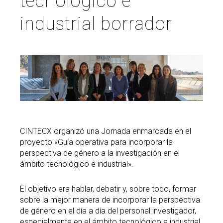
tecnológico e
industrial borrador
Buscar
Twitter
Instagram
Youtube
Linkedin
BUSCAR
Search
GL
EN
por:
CINTECX organizó una Jornada enmarcada en el
proyecto «Guía operativa para incorporar la
perspectiva de género a la investigación en el
ámbito tecnológico e industrial».
El objetivo era hablar, debatir y, sobre todo, formar
sobre la mejor manera de incorporar la perspectiva
de género en el día a día del personal investigador,
especialmente en el ámbito tecnológico e industrial.