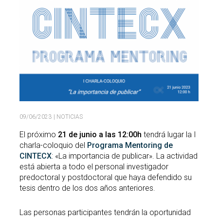
Buscar
Twitter
Instagram
Youtube
Linkedin
BUSCAR
Search
GL
EN
por:
09/06/2023
| NOTICIAS
El próximo
21 de junio a las 12:00h
tendrá lugar la I
charla-coloquio del
Programa Mentoring de
CINTECX
: «La importancia de publicar». La actividad
está abierta a todo el personal investigador
predoctoral y postdoctoral que haya defendido su
tesis dentro de los dos años anteriores.
Las personas participantes tendrán la oportunidad