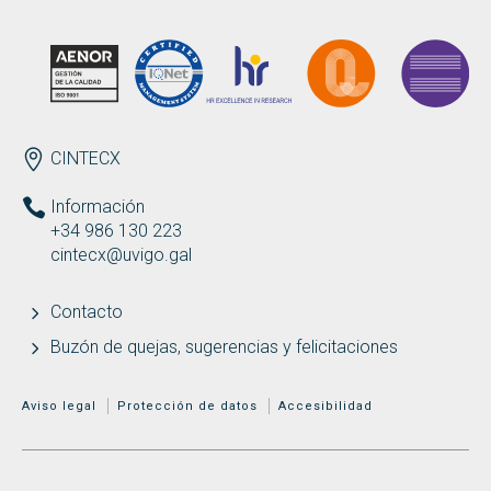
ENDEREZO ES
CINTECX
Información
+34 986 130 223
cintecx@uvigo.gal
Contacto
Buzón de quejas, sugerencias y felicitaciones
MENÚ ADICIONAL
Aviso legal
Protección de datos
Accesibilidad