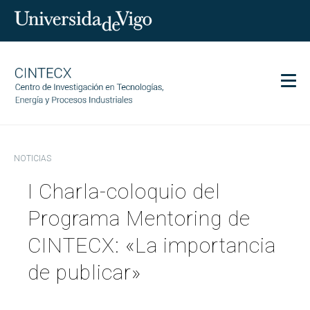
Men
CINTECX
NOTICIAS
Investigación
I Charla-coloquio del
Transferencia
Servicios
Programa Mentoring de
Ciencia y sociedad
CINTECX: «La importancia
Comunicación
de publicar»
Igualdad