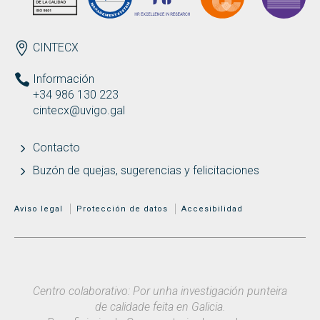
ENDEREZO ES
CINTECX
Información
+34 986 130 223
cintecx@uvigo.gal
Contacto
Buzón de quejas, sugerencias y felicitaciones
MENÚ ADICIONAL
Aviso legal
Protección de datos
Accesibilidad
Centro colaborativo: Por unha investigación punteira
de calidade feita en Galicia.