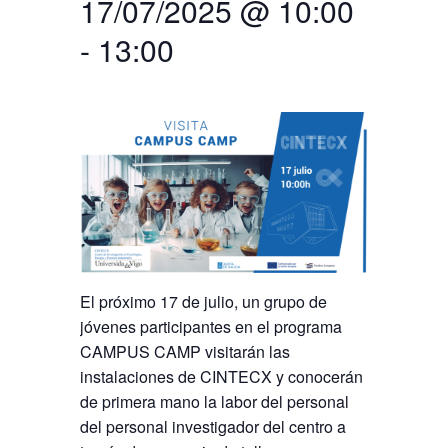
17/07/2025 @ 10:00
-
13:00
Buscar
Twitter
Instagram
Youtube
Linkedin
BUSCAR
Search
GL
EN
por:
El próximo 17 de julio, un grupo de
jóvenes participantes en el programa
CAMPUS CAMP visitarán las
instalaciones de CINTECX y conocerán
de primera mano la labor del personal
del personal investigador del centro a