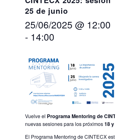
CINTECX 2025: sesión
25 de junio
Buscar
Twitter
Instagram
Youtube
Linkedin
BUSCAR
Search
GL
EN
por:
25/06/2025 @ 12:00
-
14:00
Vuelve el
Programa
Mentoring de CINTECX
con d
nuevas sesiones para los próximos
18 y 25 de juni
El Programa Mentoring de CINTECX está dirigido a