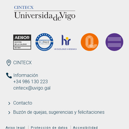
LOGOTIPO
ENDEREZO ES
CINTECX
Información
+34 986 130 223
cintecx@uvigo.gal
Contacto
Buzón de quejas, sugerencias y felicitaciones
MENÚ ADICIONAL
Aviso legal
Protección de datos
Accesibilidad