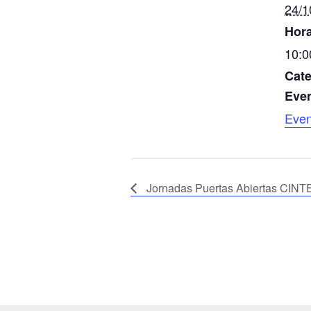
24/1
Hora
10:0
Cate
Even
Even
Jornadas Puertas Abiertas CIN