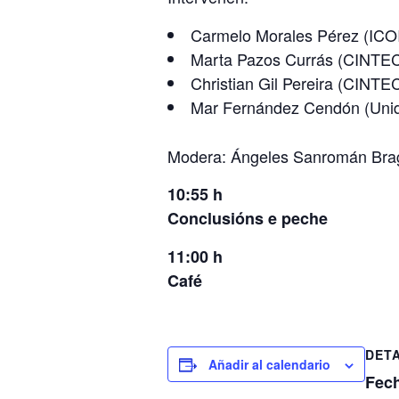
Carmelo Morales Pérez (ICO
Marta Pazos Currás (CINTE
Christian Gil Pereira (CINTE
Mar Fernández Cendón (Unid
Modera: Ángeles Sanromán Brag
10:55 h
Conclusións e peche
11:00 h
Café
DET
Añadir al calendario
Fec