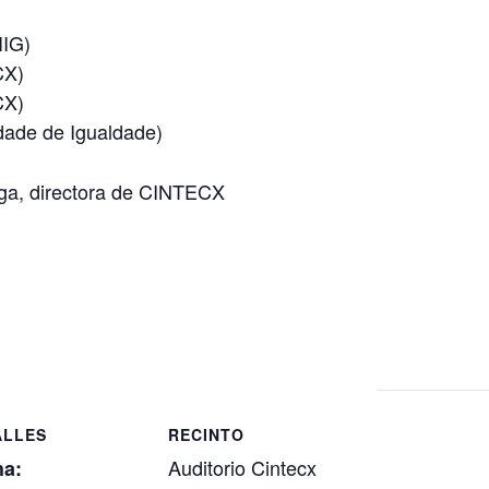
IIG)
CX)
CX)
ade de Igualdade)
a, directora de CINTECX
ALLES
RECINTO
Auditorio Cintecx
ha: