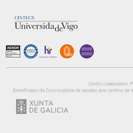
LOGOTIPO
Centro colaborativo: P
Beneficiario da Convocatoria de axudas aos centros de i