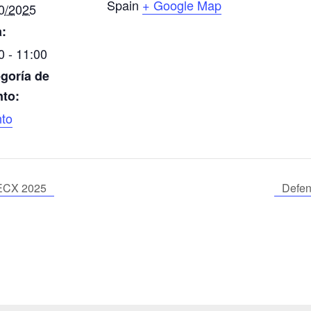
Spain
+ Google Map
0/2025
:
0 - 11:00
goría de
to:
to
TECX 2025
Defen