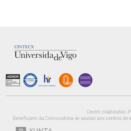
LOGOTIPO
Centro colaborativo: P
Beneficiario da Convocatoria de axudas aos centros de i