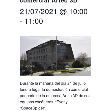
comercial Artec 3D
21/07/2021 @ 10:00
Buscar
Twitter
Instagram
Youtube
Linkedin
BUSCAR
Search
GL
EN
por:
-
11:00
Durante la mañana del día 21 de julio
tendrá lugar la demostración comercial
por parte de la empresa Artec 3D de sus
equipos escáneres, “Eva” y
“SpaceSpider”.