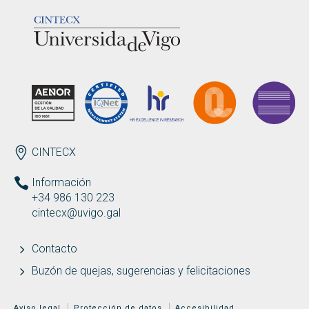
LOGOTIPO
ENDEREZO ES
CINTECX
Información
+34 986 130 223
cintecx@uvigo.gal
Contacto
Buzón de quejas, sugerencias y felicitaciones
MENÚ ADICIONAL
Aviso legal
Protección de datos
Accesibilidad