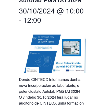
Autolab PGSTAT302N
30/10/2024 @ 10:00
Buscar
Twitter
Instagram
Youtube
Linkedin
BUSCAR
Search
GL
EN
por:
-
12:00
Dende CINTECX informamos dunha
nova incorporación ao laboratorio, o
potenciostato Autolab PGSTAT302N
O vindeiro 30/10/2024 terá lugar no
auditorio de CINTECX unha formación