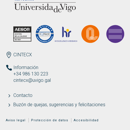
ENDEREZO ES
CINTECX
Información
+34 986 130 223
cintecx@uvigo.gal
Contacto
Buzón de quejas, sugerencias y felicitaciones
MENÚ ADICIONAL
Aviso legal
Protección de datos
Accesibilidad