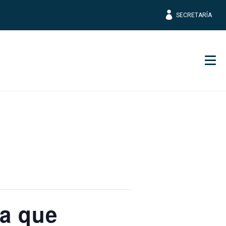
SECRETARÍA
Men
ia que