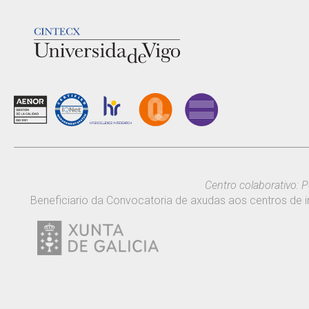
LOGOTIPO
Centro colaborativo: P
Beneficiario da Convocatoria de axudas aos centros de i