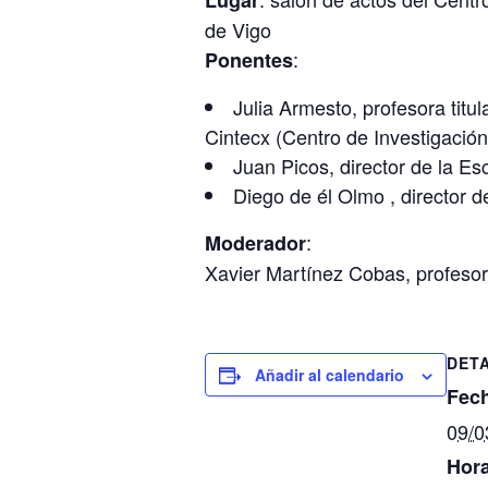
Lugar
de Vigo
:
Ponentes
Julia Armesto, profesora titu
Cintecx (Centro de Investigació
Juan Picos, director de la Es
Diego de él Olmo , director 
:
Moderador
Xavier Martínez Cobas, profesor
DET
Añadir al calendario
Fec
09/0
Hora