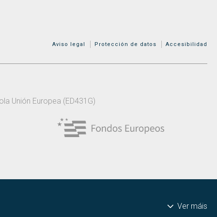
MENÚ ADICIONAL
Aviso legal
Protección de datos
Accesibilidad
 pola Unión Europea (ED431G)
Ver máis