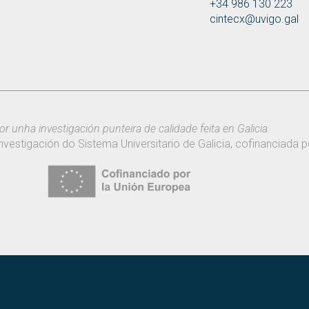
+34 986 130 223
cintecx@uvigo.gal
or unha investigación punteira de calidade feita en Galicia.
nvestigación do Sistema Universitario de Galicia, cofinanciada