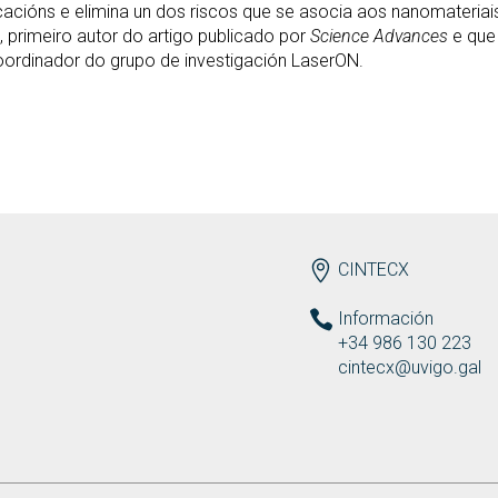
acións e elimina un dos riscos que se asocia aos nanomateriais
, primeiro autor do artigo publicado por
Science Advances
e que
oordinador do grupo de investigación LaserON.
ENDEREZO ES
CINTECX
Información
+34 986 130 223
cintecx@uvigo.gal