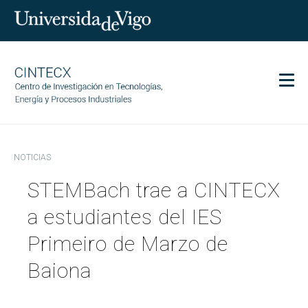
Men
CINTECX
NOTICIAS
Investigación
STEMBach trae a CINTECX
Transferencia
Servicios
a estudiantes del IES
Ciencia y sociedad
Primeiro de Marzo de
Comunicación
Baiona
Igualdad