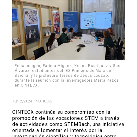
Buscar
Twitter
Instagram
Youtube
Linkedin
BUSCAR
Search
GL
EN
por:
En la imagen, Fátima Míguez, Xoana Rodríguez y Gael
Álvarez, estudiantes del IES Primeiro de Maio de
Baiona, y la profesora Teresa de Jesús Louzao,
durante la reunión con la investigadora Marta Pazos
en CINTECX.
10/12/2024
| NOTICIAS
CINTECX continúa su compromiso con la
promoción de las vocaciones STEM a través
de actividades como STEMBach, una iniciativa
orientada a fomentar el interés por la
investigación científica y tecnológica entre