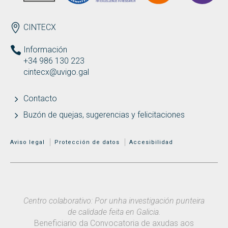
ENDEREZO ES
CINTECX
Información
+34 986 130 223
cintecx@uvigo.gal
Contacto
Buzón de quejas, sugerencias y felicitaciones
MENÚ ADICIONAL
Aviso legal
Protección de datos
Accesibilidad
Centro colaborativo: Por unha investigación punteira
de calidade feita en Galicia.
Beneficiario da Convocatoria de axudas aos