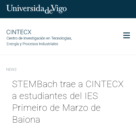
Men
CINTECX
NEWS
Research
STEMBach trae a CINTECX
Transfer
Services
a estudiantes del IES
Science and society
Primeiro de Marzo de
Communication
Baiona
Equality