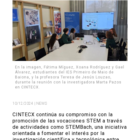
Search
Twitter
Instagram
Youtube
Linkedin
SEARCH
Search
GL
ES
for:
En la imagen, Fátima Míguez, Xoana Rodríguez y Gael
Álvarez, estudiantes del IES Primeiro de Maio de
Baiona, y la profesora Teresa de Jesús Louzao,
durante la reunión con la investigadora Marta Pazos
en CINTECX.
10/12/2024
| NEWS
CINTECX continúa su compromiso con la
promoción de las vocaciones STEM a través
de actividades como STEMBach, una iniciativa
orientada a fomentar el interés por la
investigación científica y tecnológica entre