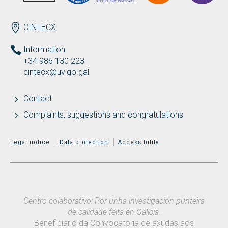
ENDEREZO EN
CINTECX
Information
+34 986 130 223
cintecx@uvigo.gal
Contact
Complaints, suggestions and congratulations
MENÚ ADICIONAL
Legal notice
Data protection
Accessibility
Centro colaborativo: Por unha investigación punteira
de calidade feita en Galicia.
Beneficiario da Convocatoria de axudas aos