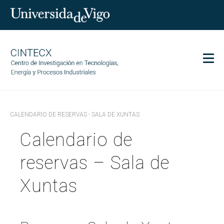
Men
CINTECX
CALENDARIO DE RESERVAS - SALA DE XUNTAS
Investigación
Calendario de
Transferencia
Servicios
reservas – Sala de
Ciencia y sociedad
Xuntas
Comunicación
Igualdad