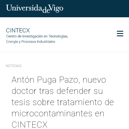
Men
CINTECX
NOTICIAS
Investigación
Antón Puga Pazo, nuevo
Transferencia
Servicios
doctor tras defender su
Ciencia y sociedad
tesis sobre tratamiento de
Comunicación
microcontaminantes en
Igualdad
CINTECX