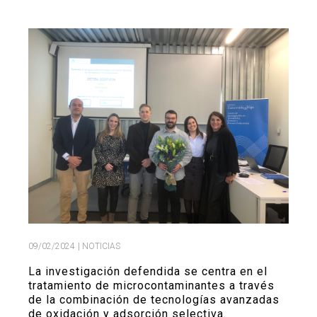
Buscar
Twitter
Instagram
Youtube
Linkedin
BUSCAR
Search
GL
EN
por:
09/02/2024
| NOTICIAS
La investigación defendida se centra en el
tratamiento de microcontaminantes a través
de la combinación de tecnologías avanzadas
de oxidación y adsorción selectiva.