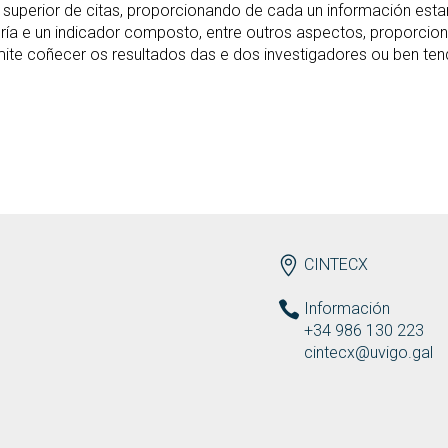
o 2% superior de citas, proporcionando de cada un información est
utoría e un indicador composto, entre outros aspectos, proporci
te coñecer os resultados das e dos investigadores ou ben tend
ENDEREZO ES
CINTECX
Información
+34 986 130 223
cintecx@uvigo.gal