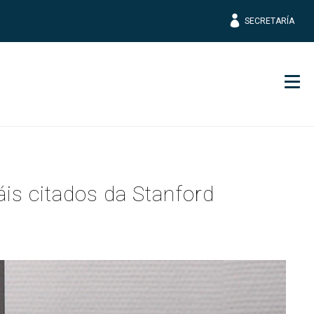
SECRETARÍA
Men
áis citados da Stanford