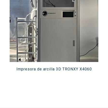
Buscar
Twitter
Instagram
Youtube
Linkedin
BUSCAR
Search
GL
EN
por:
Impresora de arcilla 3D TRONXY X4060