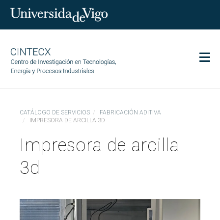
Men
CINTECX
CATÁLOGO DE SERVICIOS
FABRICACIÓN ADITIVA
Investigación
IMPRESORA DE ARCILLA 3D
Transferencia
Impresora de arcilla
Servicios
3d
Ciencia y sociedad
Comunicación
Igualdad