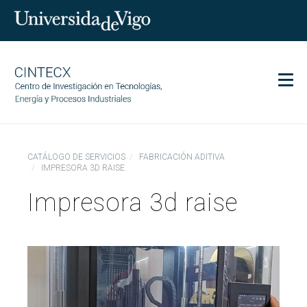
Men
CINTECX
CATÁLOGO DE SERVICIOS
FABRICACIÓN ADITIVA
Investigación
IMPRESORA 3D RAISE
Transferencia
Impresora 3d raise
Servicios
Ciencia y sociedad
Comunicación
Igualdad