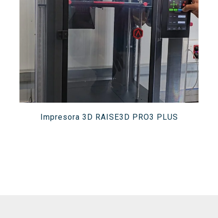
Buscar
Twitter
Instagram
Youtube
Linkedin
BUSCAR
Search
GL
EN
por:
Impresora 3D RAISE3D PRO3 PLUS