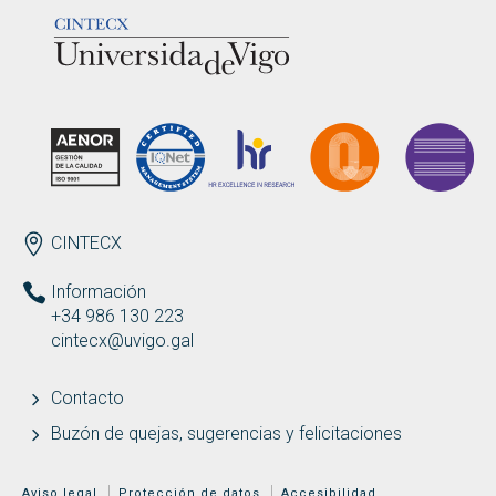
LOGOTIPO
ENDEREZO ES
CINTECX
Información
+34 986 130 223
cintecx@uvigo.gal
Contacto
Buzón de quejas, sugerencias y felicitaciones
MENÚ ADICIONAL
Aviso legal
Protección de datos
Accesibilidad