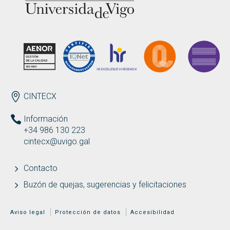
ENDEREZO ES
CINTECX
Información
+34 986 130 223
cintecx@uvigo.gal
Contacto
Buzón de quejas, sugerencias y felicitaciones
MENÚ ADICIONAL
Aviso legal
Protección de datos
Accesibilidad