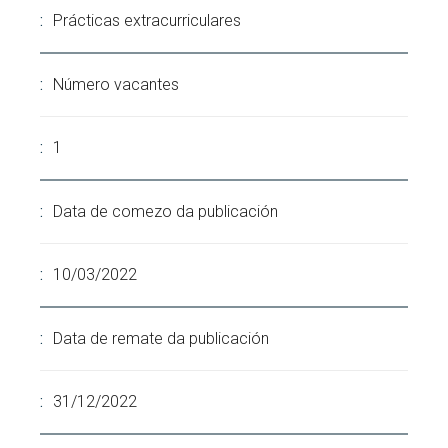
Prácticas extracurriculares
Buscar
Twitter
Instagram
Youtube
Linkedin
BUSCAR
Search
por:
Número vacantes
1
Data de comezo da publicación
10/03/2022
Data de remate da publicación
31/12/2022