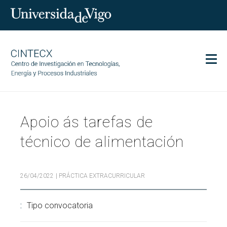
Men
CINTECX
Apoio ás tarefas de
Investigación
Transferencia
técnico de alimentación
Servicios
Ciencia y sociedad
26/04/2022
| PRÁCTICA EXTRACURRICULAR
Comunicación
Tipo convocatoria
Igualdad