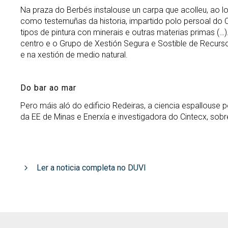
Na praza do Berbés instalouse un carpa que acolleu, ao lon
como testemuñas da historia, impartido polo persoal do Ce
tipos de pintura con minerais e outras materias primas (…)
centro e o Grupo de Xestión Segura e Sostible de Recursos 
e na xestión de medio natural.
Do bar ao mar
Pero máis aló do edificio Redeiras, a ciencia espallouse p
da EE de Minas e Enerxía e investigadora do Cintecx, sob
Ler a noticia completa no DUVI