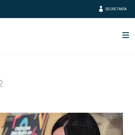
SECRETARÍA
Men
2