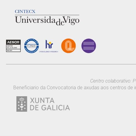
LOGOTIPO
Centro colaborativo: P
Beneficiario da Convocatoria de axudas aos centros de i